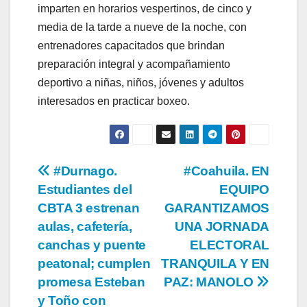
imparten en horarios vespertinos, de cinco y
media de la tarde a nueve de la noche, con
entrenadores capacitados que brindan
preparación integral y acompañamiento
deportivo a niñas, niños, jóvenes y adultos
interesados en practicar boxeo.
Navegación
#Durnago.
#Coahuila. EN
Estudiantes del
EQUIPO
de
CBTA 3 estrenan
GARANTIZAMOS
entradas
aulas, cafetería,
UNA JORNADA
canchas y puente
ELECTORAL
peatonal; cumplen
TRANQUILA Y EN
promesa Esteban
PAZ: MANOLO
y Toño con