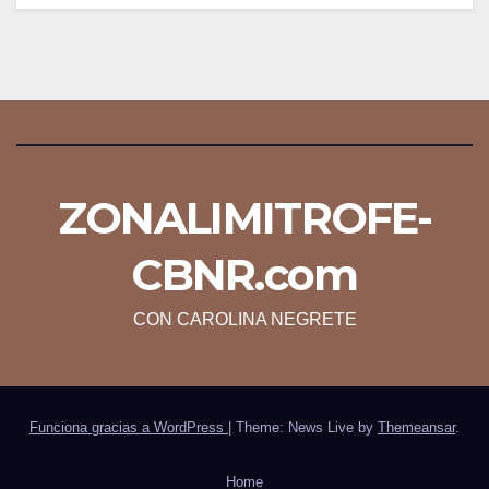
ZONALIMITROFE-
CBNR.com
CON CAROLINA NEGRETE
Funciona gracias a WordPress
|
Theme: News Live by
Themeansar
.
Home