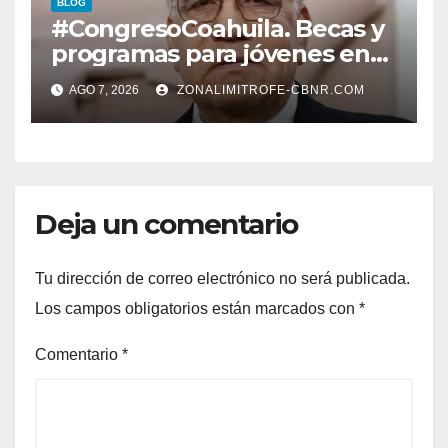
BLOG
#CongresoCoahuila. Becas y
programas para jóvenes en
áreas agropecuarias, plantea
AGO 7, 2026
ZONALIMITROFE-CBNR.COM
Raúl Onofre
Deja un comentario
Tu dirección de correo electrónico no será publicada.
Los campos obligatorios están marcados con
*
Comentario
*