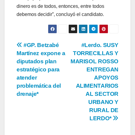
dinero es de todos, entonces, entre todos
debemos decidir”, concluyó el candidato.
Navegación
#GP. Betzabé
#Lerdo. SUSY
Martínez expone a
TORRECILLAS Y
de
diputados plan
MARISOL ROSSO
entradas
estratégico para
ENTREGAN
atender
APOYOS
problemática del
ALIMENTARIOS
drenaje*
AL SECTOR
URBANO Y
RURAL DE
LERDO*