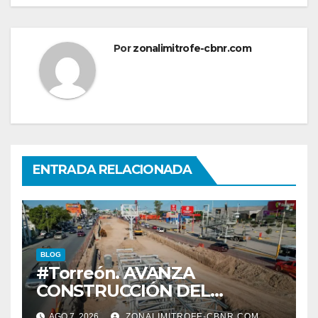
Por
zonalimitrofe-cbnr.com
ENTRADA RELACIONADA
BLOG
#Torreón. AVANZA
CONSTRUCCIÓN DEL
SISTEMA VIAL ORIENTE,
AGO 7, 2026
ZONALIMITROFE-CBNR.COM