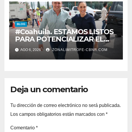
BLOG
#Coahuila. ESTAMOS LISTOS
PARA POTENCIALIZAR EL
GAS COAHUILA: MANOLO
AGO 6, 2026
ZONALIMITROFE-CBNR.COM
Deja un comentario
Tu dirección de correo electrónico no será publicada.
Los campos obligatorios están marcados con
*
Comentario
*