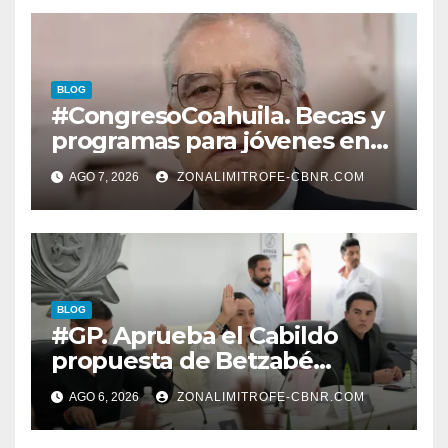
BLOG
#CongresoCoahuila. Becas y
programas para jóvenes en
áreas agropecuarias, plantea
AGO 7, 2026
ZONALIMITROFE-CBNR.COM
Raúl Onofre
BLOG
#GP. Aprueba el Cabildo
propuesta de Betzabé
Martínez para su primer
AGO 6, 2026
ZONALIMITROFE-CBNR.COM
informe el día 20 de agosto a
las 11 de la mañana*