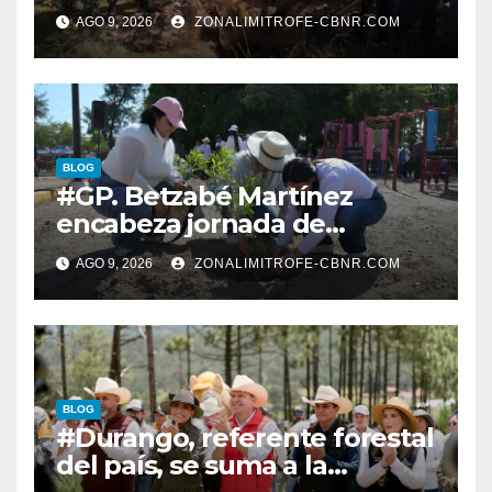
RESTAURACIÓN Y
AGO 9, 2026
ZONALIMITROFE-CBNR.COM
PROTECCIÓN DE SUS
ECOSISTEMAS
BLOG
#GP. Betzabé Martínez
encabeza jornada de
reforestación en el Parque 5
AGO 9, 2026
ZONALIMITROFE-CBNR.COM
de Mayo*
BLOG
#Durango, referente forestal
del país, se suma a la