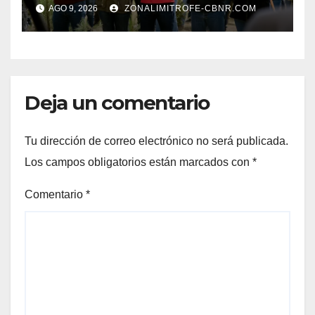
Jornada Nacional de
AGO 9, 2026
ZONALIMITROFE-CBNR.COM
Reforestación de la
Presidenta Claudia con la
plantación de 6 mil pinos
Deja un comentario
Tu dirección de correo electrónico no será publicada.
Los campos obligatorios están marcados con
*
Comentario
*