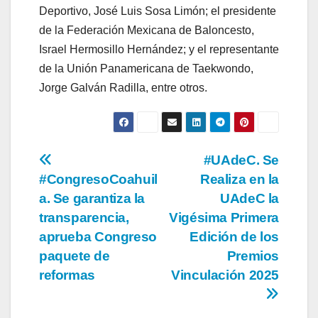
Deportivo, José Luis Sosa Limón; el presidente
de la Federación Mexicana de Baloncesto,
Israel Hermosillo Hernández; y el representante
de la Unión Panamericana de Taekwondo,
Jorge Galván Radilla, entre otros.
Navegación
#UAdeC. Se
#CongresoCoahuil
Realiza en la
de
a. Se garantiza la
UAdeC la
entradas
transparencia,
Vigésima Primera
aprueba Congreso
Edición de los
paquete de
Premios
reformas
Vinculación 2025