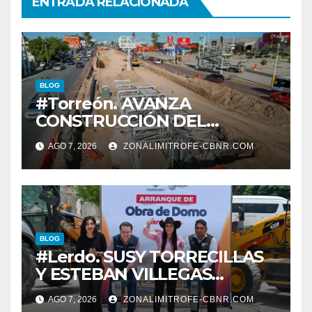
ENTRADA RELACIONADA
BLOG
#Torreón. AVANZA
CONSTRUCCIÓN DEL
SISTEMA VIAL ORIENTE,
AGO 7, 2026
ZONALIMITROFE-CBNR.COM
SOBRE BULEVAR
REVOLUCIÓN
BLOG
#Lerdo. SUSY TORRECILLAS
Y ESTEBAN VILLEGAS
ENTREGAN TÍTULOS DE
AGO 7, 2026
ZONALIMITROFE-CBNR.COM
PROPIEDAD A FAMILIAS