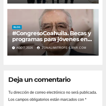
LERDENSES Y DAN
ARRANQUE A LA
CONSTRUCCIÓN DE DOMO
EN CARLOS REAL*
BLOG
#CongresoCoahuila. Becas y
programas para jóvenes en
áreas agropecuarias, plantea
AGO 7, 2026
ZONALIMITROFE-CBNR.COM
Raúl Onofre
Deja un comentario
Tu dirección de correo electrónico no será publicada.
Los campos obligatorios están marcados con
*