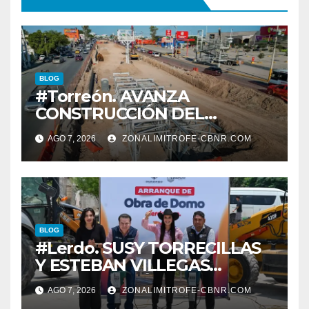
BLOG
#Torreón. AVANZA
CONSTRUCCIÓN DEL
SISTEMA VIAL ORIENTE,
AGO 7, 2026
ZONALIMITROFE-CBNR.COM
SOBRE BULEVAR
REVOLUCIÓN
BLOG
#Lerdo. SUSY TORRECILLAS
Y ESTEBAN VILLEGAS
ENTREGAN TÍTULOS DE
AGO 7, 2026
ZONALIMITROFE-CBNR.COM
PROPIEDAD A FAMILIAS