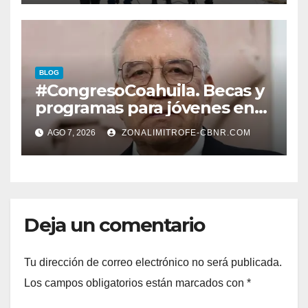
LERDENSES Y DAN
ARRANQUE A LA
CONSTRUCCIÓN DE DOMO
EN CARLOS REAL*
BLOG
#CongresoCoahuila. Becas y
programas para jóvenes en
áreas agropecuarias, plantea
AGO 7, 2026
ZONALIMITROFE-CBNR.COM
Raúl Onofre
Deja un comentario
Tu dirección de correo electrónico no será publicada.
Los campos obligatorios están marcados con
*