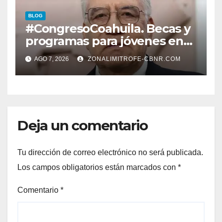
EN CARLOS REAL*
BLOG
#CongresoCoahuila. Becas y
programas para jóvenes en
áreas agropecuarias, plantea
AGO 7, 2026
ZONALIMITROFE-CBNR.COM
Raúl Onofre
Deja un comentario
Tu dirección de correo electrónico no será publicada.
Los campos obligatorios están marcados con
*
Comentario
*