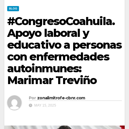
BLOG
#CongresoCoahuila.
Apoyo laboral y
educativo a personas
con enfermedades
autoinmunes:
Marimar Treviño
Por
zonalimitrofe-cbnr.com
MAY 15, 2025