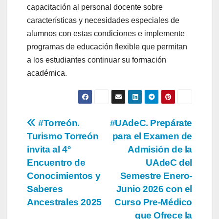
capacitación al personal docente sobre
características y necesidades especiales de
alumnos con estas condiciones e implemente
programas de educación flexible que permitan
a los estudiantes continuar su formación
académica.
Navegación
#Torreón.
#UAdeC. Prepárate
Turismo Torreón
para el Examen de
de
invita al 4º
Admisión de la
entradas
Encuentro de
UAdeC del
Conocimientos y
Semestre Enero-
Saberes
Junio 2026 con el
Ancestrales 2025
Curso Pre-Médico
que Ofrece la