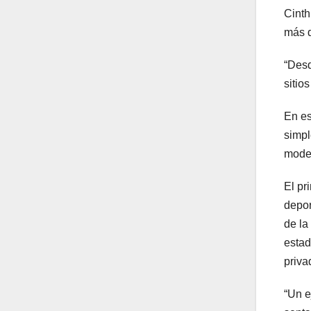
Cinth
más d
“Desd
sitio
En es
simpl
moder
El pr
depor
de la
estad
priva
“Un e