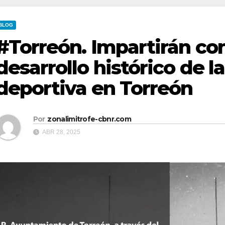
BLOG
#Torreón. Impartirán con
desarrollo histórico de l
deportiva en Torreón
Por
zonalimitrofe-cbnr.com
ABR 28, 2025