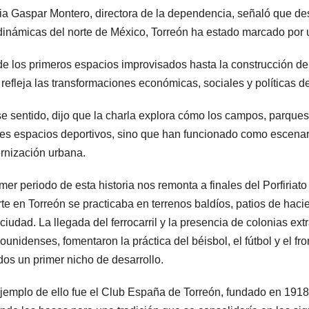
ia Gaspar Montero, directora de la dependencia, señaló que d
inámicas del norte de México, Torreón ha estado marcado por un 
e los primeros espacios improvisados hasta la construcción de
s refleja las transformaciones económicas, sociales y políticas de
e sentido, dijo que la charla explora cómo los campos, parque
es espacios deportivos, sino que han funcionado como escenario
nización urbana.
imer periodo de esta historia nos remonta a finales del Porfiria
te en Torreón se practicaba en terrenos baldíos, patios de ha
 ciudad. La llegada del ferrocarril y la presencia de colonias e
ounidenses, fomentaron la práctica del béisbol, el fútbol y el fr
dos un primer nicho de desarrollo.
jemplo de ello fue el Club España de Torreón, fundado en 1918,