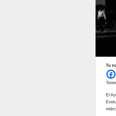
Tu n
Torre
El Ay
Evolu
miérc