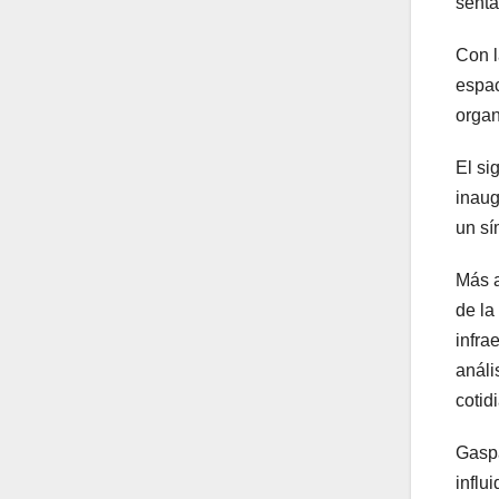
senta
Con l
espac
organ
El si
inaug
un sí
Más a
de la
infra
análi
cotid
Gaspa
influ