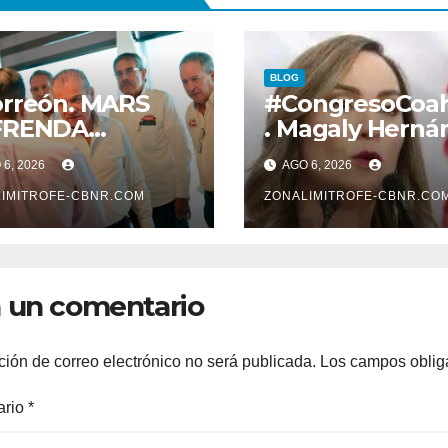
BLOG
rreón. MARS
#CongresoCoah
FRENDA
. Magaly Herná
ERGIA CON
pide desconege
6, 2026
AGO 6, 2026
MARAS Y
LEY QUE TIENE
GANISMOS, EN
IMITROFE-CBNR.COM
VER CON LA
ZONALIMITROFE-CBNR.CO
EFICIO DEL
PROTECCION D
SARROLLO DE
TRABAJADORE
RREÓN
LA EDUCACION
 un comentario
ción de correo electrónico no será publicada.
Los campos oblig
ario
*