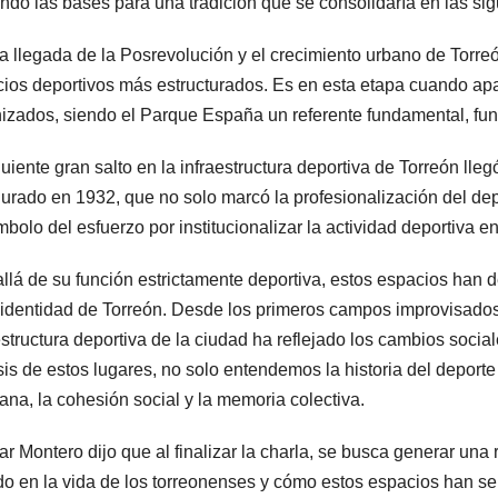
ndo las bases para una tradición que se consolidaría en las sig
a llegada de la Posrevolución y el crecimiento urbano de Torreó
ios deportivos más estructurados. Es en esta etapa cuando ap
izados, siendo el Parque España un referente fundamental, fu
guiente gran salto en la infraestructura deportiva de Torreón lle
urado en 1932, que no solo marcó la profesionalización del depo
mbolo del esfuerzo por institucionalizar la actividad deportiva 
llá de su función estrictamente deportiva, estos espacios han
 identidad de Torreón. Desde los primeros campos improvisados
estructura deportiva de la ciudad ha reflejado los cambios soci
sis de estos lugares, no solo entendemos la historia del deporte
iana, la cohesión social y la memoria colectiva.
r Montero dijo que al finalizar la charla, se busca generar una 
ido en la vida de los torreonenses y cómo estos espacios han ser