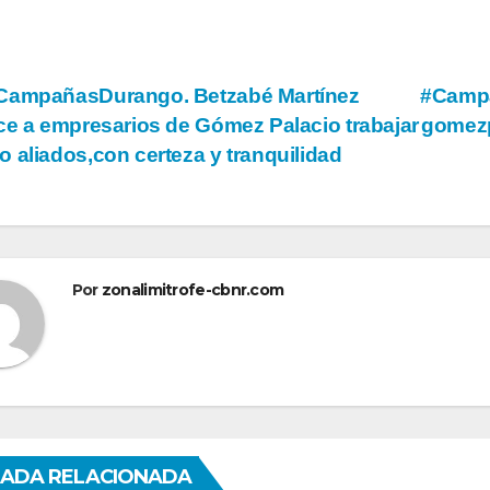
vegación
ampañasDurango. Betzabé Martínez
#Campa
ce a empresarios de Gómez Palacio trabajar
gomezp
 aliados,con certeza y tranquilidad
tradas
Por
zonalimitrofe-cbnr.com
ADA RELACIONADA