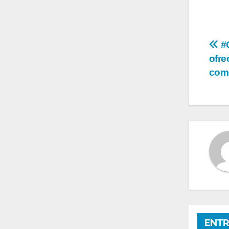
Na
#C
ofre
de
como
en
ENTR