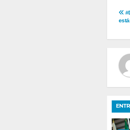
Na
#D
está
de
en
ENTR