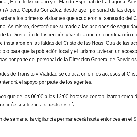
nal, Ejército Mexicano y el Mando Especial de La Laguna. Ade
 Alberto Cepeda González, desde ayer, personal de las depen
ardar a los primeros visitantes que acudieron al santuario del C
a. Asimismo, destacó que sumado a las acciones de seguridad,
 de la Dirección de Inspección y Verificación en coordinación 
e instalaron en las faldas del Cristo de las Noas. Otra de las ac
ipio para que la población local y el turismo tuvieran un acces
oas por parte del personal de la Dirección General de Servicios
des de Tránsito y Vialidad se colocaron en los accesos al Cri
ntendrá el apoyo por parte de los agentes.
có que de las 06:00 a las 12:00 horas se contabilizaron cerca 
ontinúe la afluencia el resto del día
fin de semana, la vigilancia permanecerá hasta entonces en el S