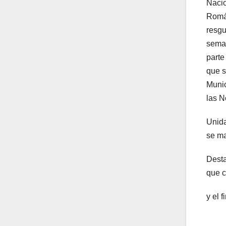
Nacio
Román
resgu
seman
parte
que s
Munic
las N
Unida
se ma
Desta
que c
y el 