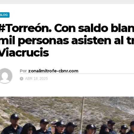
BLOG
#Torreón. Con saldo bla
mil personas asisten al t
Viacrucis
Por
zonalimitrofe-cbnr.com
ABR 18, 2025