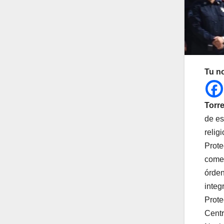
Tu n
Torre
de es
relig
Prote
comen
órden
integ
Prote
Centr