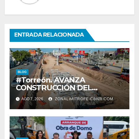
ENTRADA RELACIONADA
BLOG
#Torreón. AVANZA
CONSTRUCCIÓN DEL
SISTEMA VIAL ORIENTE,
AGO 7, 2026
ZONALIMITROFE-CBNR.COM
SOBRE BULEVAR
REVOLUCIÓN