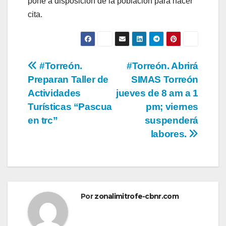
pone a disposición de la población para hacer
cita.
Navegación
#Torreón.
#Torreón. Abrirá
Preparan Taller de
SIMAS Torreón
de
Actividades
jueves de 8 am a 1
entradas
Turísticas “Pascua
pm; viernes
en trc”
suspenderá
labores.
Por
zonalimitrofe-cbnr.com