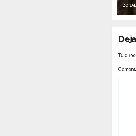
LEY
VER
ZONAL
PR
TR
LA 
Deja
Tu direc
Coment