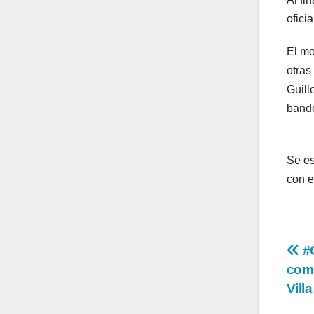
oficia
El mo
otras
Guill
bande
Se es
con e
Na
#C
comp
de
Vill
en