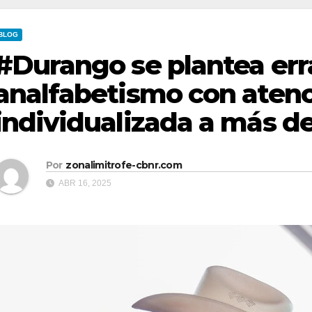
BLOG
#Durango se plantea erra
analfabetismo con aten
individualizada a más d
Por
zonalimitrofe-cbnr.com
ABR 16, 2025