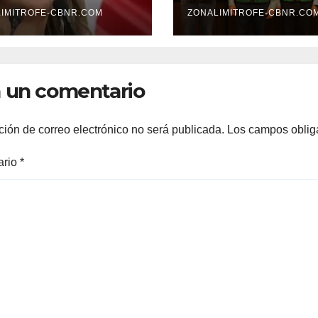
 QUE TIENE QUE
FORTALECE
 CON LA
IMITROFE-CBNR.COM
GOBERNADOR
ZONALIMITROFE-CBNR.CO
OTECCION DE
GABINETE
ABAJADORES DE
EDUCACION.
 un comentario
ción de correo electrónico no será publicada.
Los campos oblig
ario
*