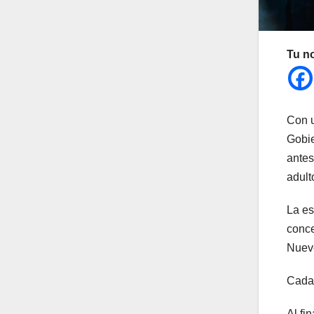
Tu n
Con u
Gobie
antes
adult
La es
conce
Nuev
Cada 
Al fi