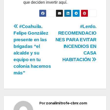
que deciden invertir aquí.
Navegación
#Coahuila.
#Lerdo.
Felipe González
RECOMENDACIO
de
presente en las
NES PARA EVITAR
entradas
brigadas “el
INCENDIOS EN
alcalde y su
CASA
equipo en tu
HABITACIÓN
colonia hacemos
más”
Por
zonalimitrofe-cbnr.com