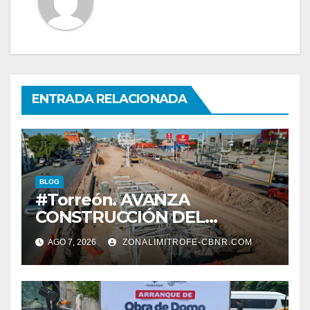
ENTRADA RELACIONADA
BLOG
#Torreón. AVANZA
CONSTRUCCIÓN DEL
SISTEMA VIAL ORIENTE,
AGO 7, 2026
ZONALIMITROFE-CBNR.COM
SOBRE BULEVAR
REVOLUCIÓN