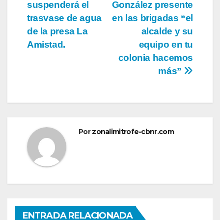
suspenderá el
González presente
de
trasvase de agua
en las brigadas “el
entradas
de la presa La
alcalde y su
Amistad.
equipo en tu
colonia hacemos
más”
Por
zonalimitrofe-cbnr.com
ENTRADA RELACIONADA