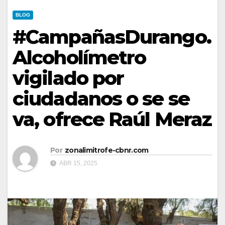
BLOG
#CampañasDurango.
Alcoholímetro
vigilado por
ciudadanos o se se
va, ofrece Raúl Meraz
Por
zonalimitrofe-cbnr.com
ABR 15, 2025