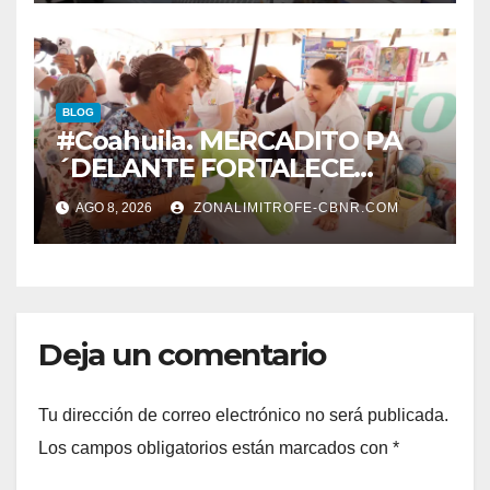
BLOG
#Coahuila. MERCADITO PA
´DELANTE FORTALECE
CUIDADO DEL MEDIO
AGO 8, 2026
ZONALIMITROFE-CBNR.COM
AMBIENTE Y LA ECONOMÍA
DE MÁS DE 6 MIL 500
FAMILIAS COAHUILENSES
Deja un comentario
Tu dirección de correo electrónico no será publicada.
Los campos obligatorios están marcados con
*