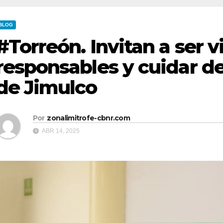
BLOG
#Torreón. Invitan a ser v
responsables y cuidar de
de Jimulco
Por
zonalimitrofe-cbnr.com
ABR 14, 2025