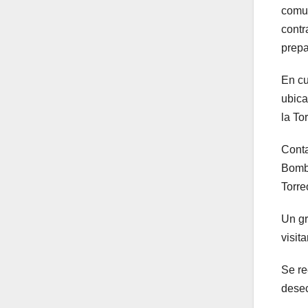
comun
contr
prepa
En cu
ubica
la To
Conta
Bombe
Torre
Un gr
visit
Se re
desec