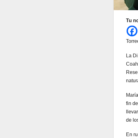
Tu n
Torre
La Di
Coahu
Reser
natur
María
fin d
lleva
de lo
En ru