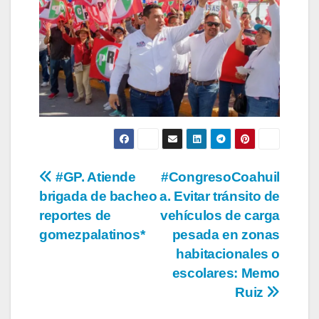
Navegación
#GP. Atiende
#CongresoCoahuil
brigada de bacheo
a. Evitar tránsito de
de
reportes de
vehículos de carga
entradas
gomezpalatinos*
pesada en zonas
habitacionales o
escolares: Memo
Ruiz