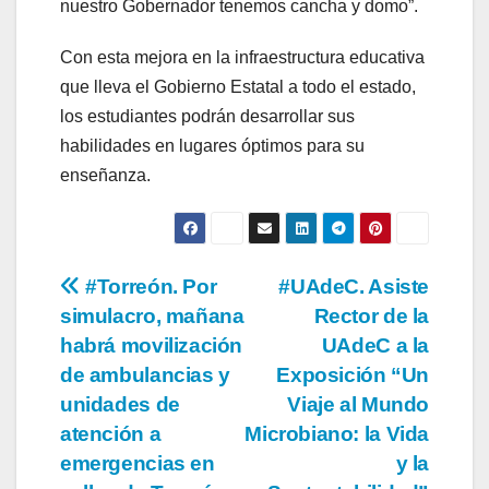
nuestro Gobernador tenemos cancha y domo”.
Con esta mejora en la infraestructura educativa
que lleva el Gobierno Estatal a todo el estado,
los estudiantes podrán desarrollar sus
habilidades en lugares óptimos para su
enseñanza.
Navegación
#Torreón. Por
#UAdeC. Asiste
simulacro, mañana
Rector de la
de
habrá movilización
UAdeC a la
entradas
de ambulancias y
Exposición “Un
unidades de
Viaje al Mundo
atención a
Microbiano: la Vida
emergencias en
y la