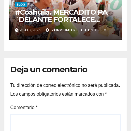
BLOG
#Coahuila. MERCADITO PA
´DELANTE FORTALECE
CUIDADO DEL MEDIO
AGO 8, 2026
ZONALIMITROFE-CBNR.COM
AMBIENTE Y LA ECONOMÍA
DE MÁS DE 6 MIL 500
FAMILIAS COAHUILENSES
Deja un comentario
Tu dirección de correo electrónico no será publicada.
Los campos obligatorios están marcados con
*
Comentario
*