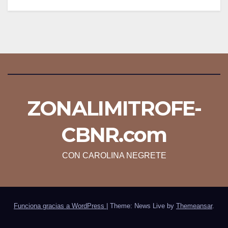
ZONALIMITROFE-
CBNR.com
CON CAROLINA NEGRETE
Funciona gracias a WordPress
|
Theme: News Live by
Themeansar
.