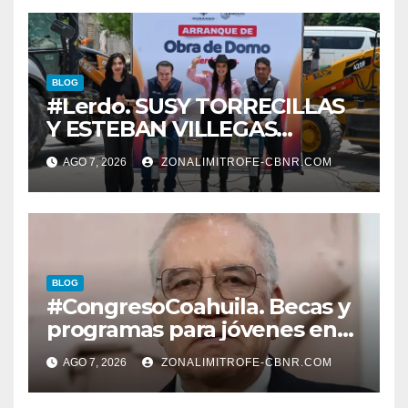
BLOG
#Lerdo. SUSY TORRECILLAS
Y ESTEBAN VILLEGAS
ENTREGAN TÍTULOS DE
AGO 7, 2026
ZONALIMITROFE-CBNR.COM
PROPIEDAD A FAMILIAS
LERDENSES Y DAN
ARRANQUE A LA
CONSTRUCCIÓN DE DOMO
EN CARLOS REAL*
BLOG
#CongresoCoahuila. Becas y
programas para jóvenes en
áreas agropecuarias, plantea
AGO 7, 2026
ZONALIMITROFE-CBNR.COM
Raúl Onofre