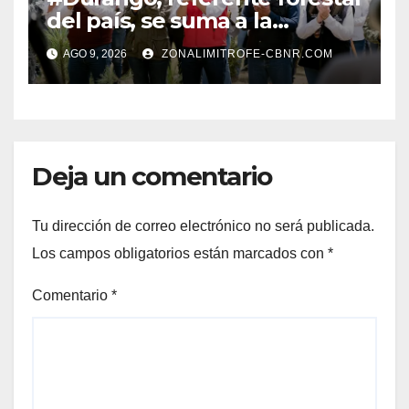
del país, se suma a la
Jornada Nacional de
AGO 9, 2026
ZONALIMITROFE-CBNR.COM
Reforestación de la
Presidenta Claudia con la
plantación de 6 mil pinos
Deja un comentario
Tu dirección de correo electrónico no será publicada.
Los campos obligatorios están marcados con
*
Comentario
*