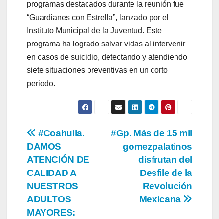
programas destacados durante la reunión fue
“Guardianes con Estrella”, lanzado por el
Instituto Municipal de la Juventud. Este
programa ha logrado salvar vidas al intervenir
en casos de suicidio, detectando y atendiendo
siete situaciones preventivas en un corto
periodo.
Navegación
#Coahuila.
#Gp. Más de 15 mil
DAMOS
gomezpalatinos
de
ATENCIÓN DE
disfrutan del
entradas
CALIDAD A
Desfile de la
NUESTROS
Revolución
ADULTOS
Mexicana
MAYORES: