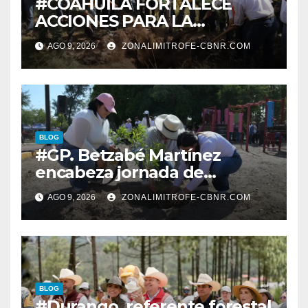
#COAHUILA FORTALECE
ACCIONES PARA LA
RESTAURACIÓN Y
AGO 9, 2026
ZONALIMITROFE-CBNR.COM
PROTECCIÓN DE SUS
ECOSISTEMAS
BLOG
#GP. Betzabé Martínez
encabeza jornada de
reforestación en el Parque 5
AGO 9, 2026
ZONALIMITROFE-CBNR.COM
de Mayo*
BLOG
#Durango, referente forestal