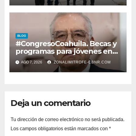
LERDENSES Y DAN
ARRANQUE A LA
CONSTRUCCIÓN DE DOMO
EN CARLOS REAL*
BLOG
#CongresoCoahuila. Becas y
programas para jóvenes en
áreas agropecuarias, plantea
AGO 7, 2026
ZONALIMITROFE-CBNR.COM
Raúl Onofre
Deja un comentario
Tu dirección de correo electrónico no será publicada.
Los campos obligatorios están marcados con
*