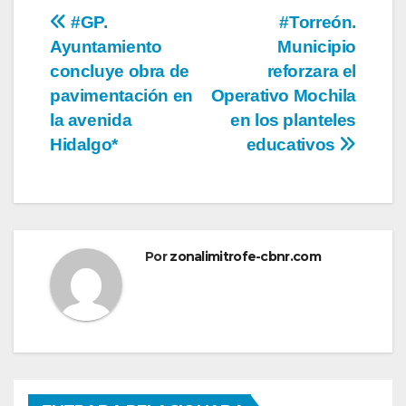
Navegación
#GP.
#Torreón.
Ayuntamiento
Municipio
de
concluye obra de
reforzara el
entradas
pavimentación en
Operativo Mochila
la avenida
en los planteles
Hidalgo*
educativos
Por
zonalimitrofe-cbnr.com