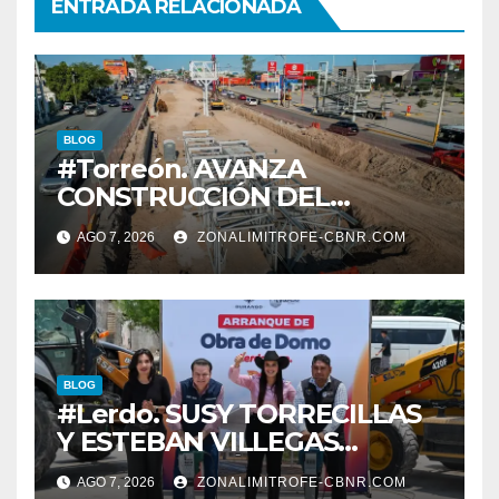
ENTRADA RELACIONADA
BLOG
#Torreón. AVANZA
CONSTRUCCIÓN DEL
SISTEMA VIAL ORIENTE,
AGO 7, 2026
ZONALIMITROFE-CBNR.COM
SOBRE BULEVAR
REVOLUCIÓN
BLOG
#Lerdo. SUSY TORRECILLAS
Y ESTEBAN VILLEGAS
ENTREGAN TÍTULOS DE
AGO 7, 2026
ZONALIMITROFE-CBNR.COM
PROPIEDAD A FAMILIAS