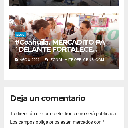
VIALIDADES SEGURAS
BLOG
#Coahuila. MERCADITO PA
´DELANTE FORTALECE
CUIDADO DEL MEDIO
AGO 8, 2026
ZONALIMITROFE-CBNR.COM
AMBIENTE Y LA ECONOMÍA
DE MÁS DE 6 MIL 500
FAMILIAS COAHUILENSES
Deja un comentario
Tu dirección de correo electrónico no será publicada.
Los campos obligatorios están marcados con
*