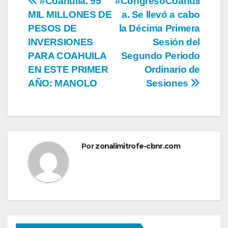
Navegación
#Coahuila. 95
#CongresoCoahuil
MIL MILLONES DE
a. Se llevó a cabo
de
PESOS DE
la Décima Primera
entradas
INVERSIONES
Sesión del
PARA COAHUILA
Segundo Periodo
EN ESTE PRIMER
Ordinario de
AÑO: MANOLO
Sesiones
Por
zonalimitrofe-cbnr.com