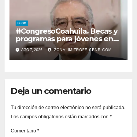
ARRANQUE A LA
CONSTRUCCIÓN DE DOMO
EN CARLOS REAL*
BLOG
#CongresoCoahuila. Becas y
programas para jóvenes en
áreas agropecuarias, plantea
AGO 7, 2026
ZONALIMITROFE-CBNR.COM
Raúl Onofre
Deja un comentario
Tu dirección de correo electrónico no será publicada.
Los campos obligatorios están marcados con
*
Comentario
*