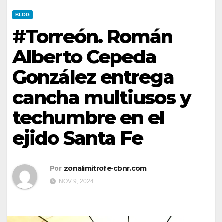
BLOG
#Torreón. Román
Alberto Cepeda
González entrega
cancha multiusos y
techumbre en el
ejido Santa Fe
Por
zonalimitrofe-cbnr.com
NOV 9, 2024