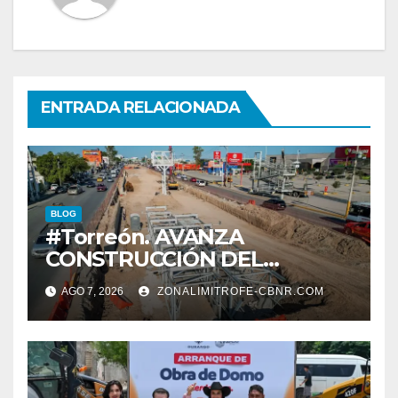
ENTRADA RELACIONADA
BLOG
#Torreón. AVANZA
CONSTRUCCIÓN DEL
SISTEMA VIAL ORIENTE,
AGO 7, 2026
ZONALIMITROFE-CBNR.COM
SOBRE BULEVAR
REVOLUCIÓN