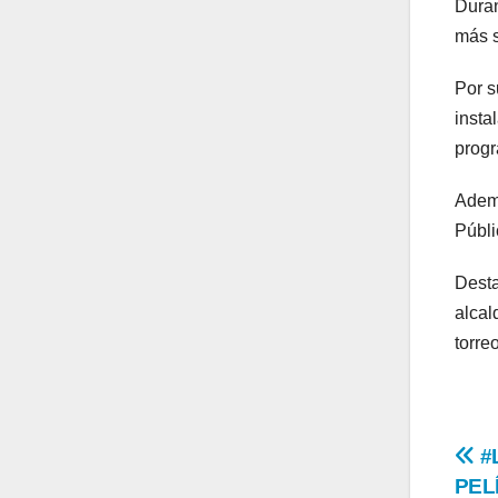
Duran
más s
Por s
insta
progr
Ademá
Públi
Desta
alcal
torre
Na
#
PEL