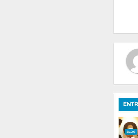
de
en
ENTR
BLOG