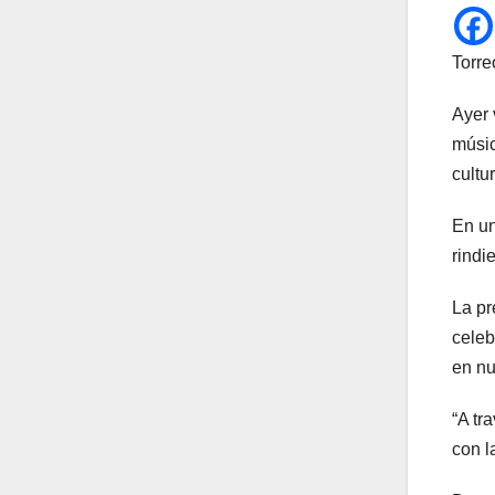
Torre
Ayer 
músic
cultu
En un
rindi
La pr
celeb
en nu
“A tr
con l