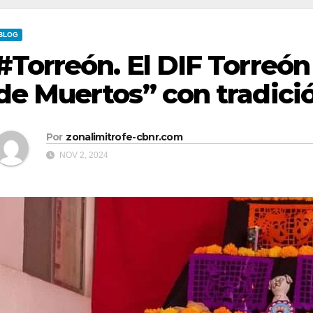
BLOG
#Torreón. El DIF Torreón 
de Muertos” con tradició
Por
zonalimitrofe-cbnr.com
NOV 2, 2024