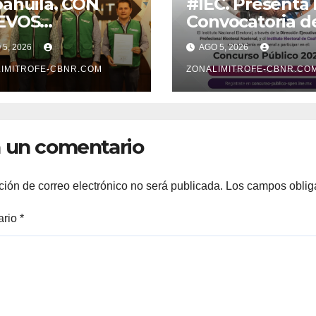
ahuila. CON
#IEC. Presenta 
EVOS
Convocatoria d
MBRAMIENTOS
Concurso Públi
5, 2026
AGO 5, 2026
RTALECE
2026
BERNADOR
IMITROFE-CBNR.COM
ZONALIMITROFE-CBNR.CO
BINETE
 un comentario
ción de correo electrónico no será publicada.
Los campos oblig
ario
*