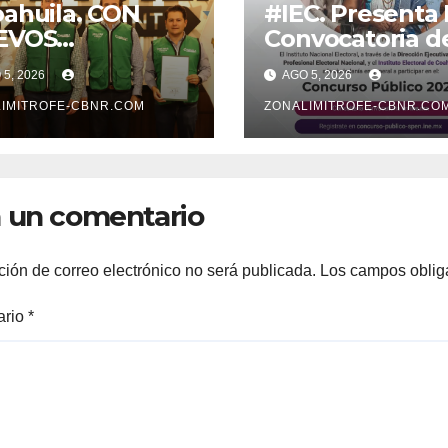
ahuila. CON
#IEC. Presenta 
EVOS
Convocatoria d
MBRAMIENTOS
Concurso Públi
5, 2026
AGO 5, 2026
RTALECE
2026
BERNADOR
IMITROFE-CBNR.COM
ZONALIMITROFE-CBNR.CO
BINETE
 un comentario
ción de correo electrónico no será publicada.
Los campos oblig
ario
*