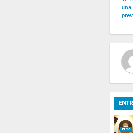
Na
una 
de
prev
en
ENTR
BLOG