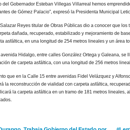
 del Gobernador Esteban Villegas Villarreal hemos emprendido
antes de Gómez Palacio”, expresó la Presidenta Municipal Letic
Salazar Reyes titular de Obras Públicas dio a conocer que los t
rpeta dañada, recuperado, estabilizado y mejoramiento de base
ta asfáltica, en una longitud de 254 metros lineales y un área t
 avenida Hidalgo, entre calles González Ortega y Galeana, se ll
ación de carpeta asfáltica, con una longitud de 256 metros linea
nto que en la Calle 15 entre avenidas Fidel Velázquez y Alfons
ará la reconstrucción de vialidad con carpeta asfáltica, recupera
licará la carpeta asfáltica en un tramo de 181 metros lineales, 
ados.
urango. Trabaja Gobierno del Estado por
#Ler