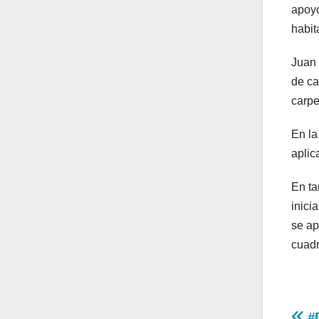
apoyo
habit
Juan 
de ca
carpe
En la
aplic
En ta
inici
se ap
cuadr
#D