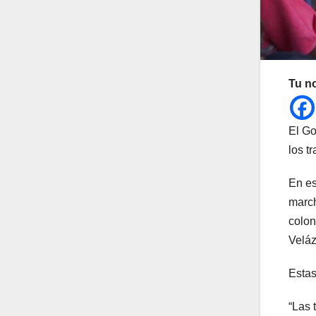
Tu n
El Go
los t
En es
march
colon
Veláz
Estas
“Las 