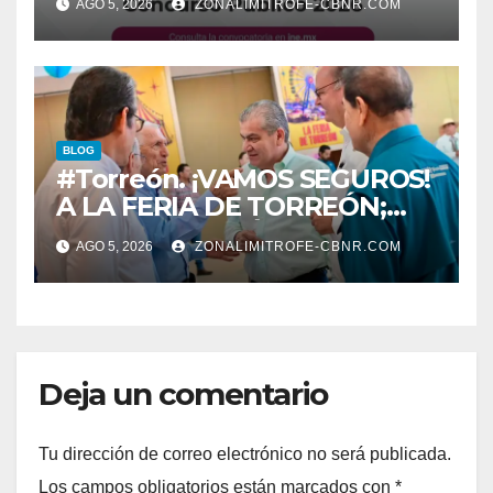
AGO 5, 2026
ZONALIMITROFE-CBNR.COM
BLOG
#Torreón. ¡VAMOS SEGUROS!
A LA FERIA DE TORREÓN;
ALISTAN EDICIÓN 80
AGO 5, 2026
ZONALIMITROFE-CBNR.COM
Deja un comentario
Tu dirección de correo electrónico no será publicada.
Los campos obligatorios están marcados con
*