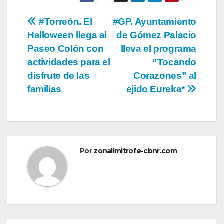
Navegación
#Torreón. El
#GP. Ayuntamiento
Halloween llega al
de Gómez Palacio
de
Paseo Colón con
lleva el programa
entradas
actividades para el
“Tocando
disfrute de las
Corazones” al
familias
ejido Eureka*
Por
zonalimitrofe-cbnr.com