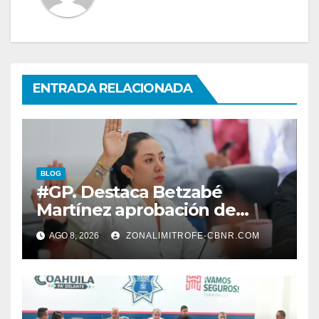
ENTRADA RELACIONADA
BLOG
#GP. Destaca Betzabé
Martínez aprobación de
nuevas normas para
AGO 8, 2026
ZONALIMITROFE-CBNR.COM
fortalecer la ética y
transparencia*