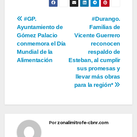
Navegación
#GP.
#Durango.
Ayuntamiento de
Familias de
de
Gómez Palacio
Vicente Guerrero
entradas
conmemora el Día
reconocen
Mundial de la
respaldo de
Alimentación
Esteban, al cumplir
sus promesas y
llevar más obras
para la región*
Por
zonalimitrofe-cbnr.com