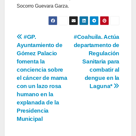
Socorro Guevara Garza.
Navegación
#GP.
#Coahuila. Actúa
Ayuntamiento de
departamento de
de
Gómez Palacio
Regulación
entradas
fomenta la
Sanitaria para
conciencia sobre
combatir al
el cáncer de mama
dengue en la
con un lazo rosa
Laguna*
humano en la
explanada de la
Presidencia
Municipal