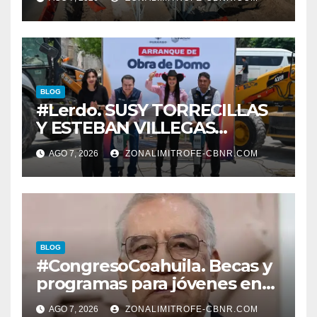
SOBRE BULEVAR
REVOLUCIÓN
BLOG
#Lerdo. SUSY TORRECILLAS
Y ESTEBAN VILLEGAS
ENTREGAN TÍTULOS DE
AGO 7, 2026
ZONALIMITROFE-CBNR.COM
PROPIEDAD A FAMILIAS
LERDENSES Y DAN
ARRANQUE A LA
CONSTRUCCIÓN DE DOMO
EN CARLOS REAL*
BLOG
#CongresoCoahuila. Becas y
programas para jóvenes en
áreas agropecuarias, plantea
AGO 7, 2026
ZONALIMITROFE-CBNR.COM