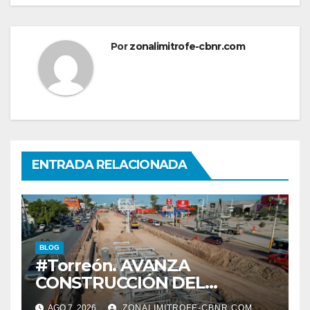
Por
zonalimitrofe-cbnr.com
ENTRADA RELACIONADA
BLOG
#Torreón. AVANZA
CONSTRUCCIÓN DEL
SISTEMA VIAL ORIENTE,
AGO 7, 2026
ZONALIMITROFE-CBNR.COM