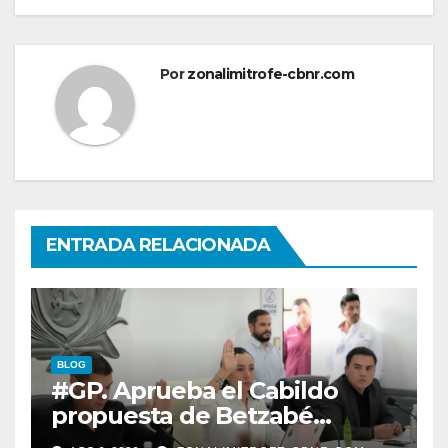
Por
zonalimitrofe-cbnr.com
ENTRADA RELACIONADA
BLOG
#GP. Aprueba el Cabildo
propuesta de Betzabé
Martínez para su primer