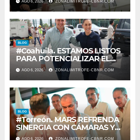
AGO 6, 2026
ZONALIMITROFE-CBNR.COM
informe el día 20 de agosto a
las 11 de la mañana*
BLOG
#Coahuila. ESTAMOS LISTOS
PARA POTENCIALIZAR EL
GAS COAHUILA: MANOLO
AGO 6, 2026
ZONALIMITROFE-CBNR.COM
BLOG
#Torreón. MARS REFRENDA
SINERGIA CON CÁMARAS Y
ORGANISMOS, EN BENEFICIO
AGO 6, 2026
ZONALIMITROFE-CBNR.COM