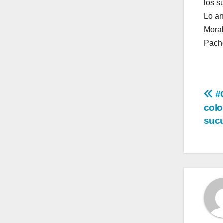
los s
Lo an
Moral
Pach
Na
#G
colo
de
sucu
en