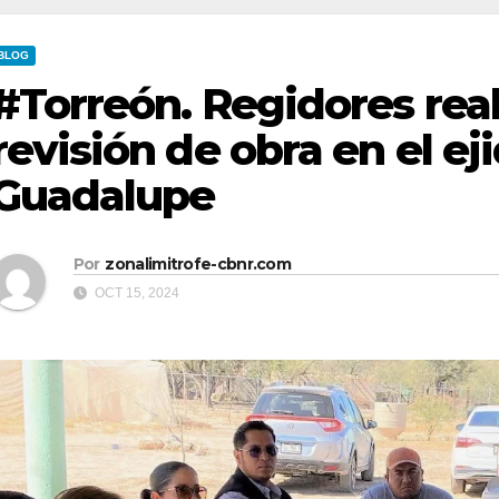
BLOG
#Torreón. Regidores real
revisión de obra en el ej
Guadalupe
Por
zonalimitrofe-cbnr.com
OCT 15, 2024