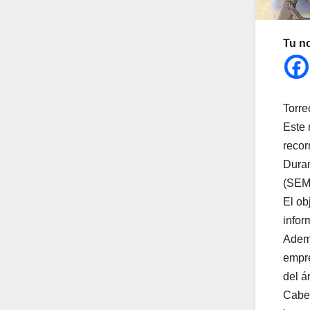
Tu n
Torre
Este 
recor
Duran
(SEMA
El ob
infor
Ademá
empre
del á
Cabe 