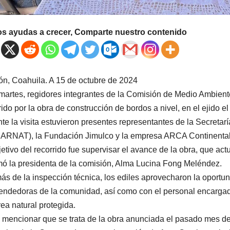
os ayudas a crecer, Comparte nuestro contenido
ón, Coahuila. A 15 de octubre de 2024
martes, regidores integrantes de la Comisión de Medio Ambient
rido por la obra de construcción de bordos a nivel, en el ejido 
te la visita estuvieron presentes representantes de la Secreta
RNAT), la Fundación Jimulco y la empresa ARCA Continental
jetivo del recorrido fue supervisar el avance de la obra, que a
mó la presidenta de la comisión, Alma Lucina Fong Meléndez.
s de la inspección técnica, los ediles aprovecharon la oportun
ndedoras de la comunidad, así como con el personal encargado 
rea natural protegida.
mencionar que se trata de la obra anunciada el pasado mes de 