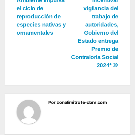
Ambiente impulsa
incentivar
de
el ciclo de
vigilancia del
entradas
reproducción de
trabajo de
especies nativas y
autoridades,
ornamentales
Gobierno del
Estado entrega
Premio de
Contraloría Social
2024*
Por
zonalimitrofe-cbnr.com