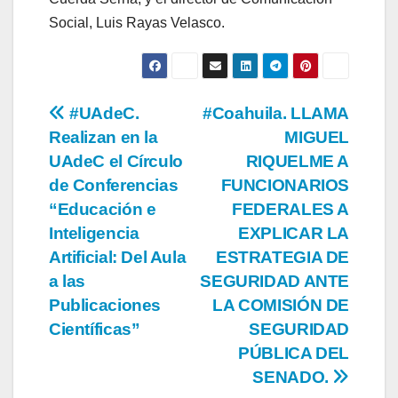
Social, Luis Rayas Velasco.
Navegación
#UAdeC.
#Coahuila. LLAMA
Realizan en la
MIGUEL
de
UAdeC el Círculo
RIQUELME A
entradas
de Conferencias
FUNCIONARIOS
“Educación e
FEDERALES A
Inteligencia
EXPLICAR LA
Artificial: Del Aula
ESTRATEGIA DE
a las
SEGURIDAD ANTE
Publicaciones
LA COMISIÓN DE
Científicas”
SEGURIDAD
PÚBLICA DEL
SENADO.