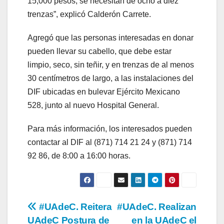
15,000 pesos, se necesitan de ocho a diez
trenzas”, explicó Calderón Carrete.
Agregó que las personas interesadas en donar
pueden llevar su cabello, que debe estar
limpio, seco, sin teñir, y en trenzas de al menos
30 centímetros de largo, a las instalaciones del
DIF ubicadas en bulevar Ejército Mexicano
528, junto al nuevo Hospital General.
Para más información, los interesados pueden
contactar al DIF al (871) 714 21 24 y (871) 714
92 86, de 8:00 a 16:00 horas.
Navegación
#UAdeC. Reitera
#UAdeC. Realizan
UAdeC Postura de
en la UAdeC el