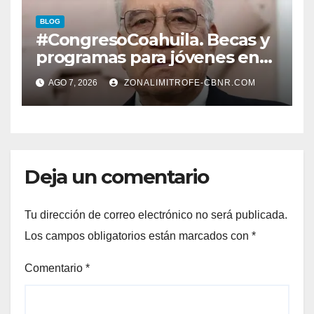
EN CARLOS REAL*
BLOG
#CongresoCoahuila. Becas y
programas para jóvenes en
áreas agropecuarias, plantea
AGO 7, 2026
ZONALIMITROFE-CBNR.COM
Raúl Onofre
Deja un comentario
Tu dirección de correo electrónico no será publicada.
Los campos obligatorios están marcados con
*
Comentario
*