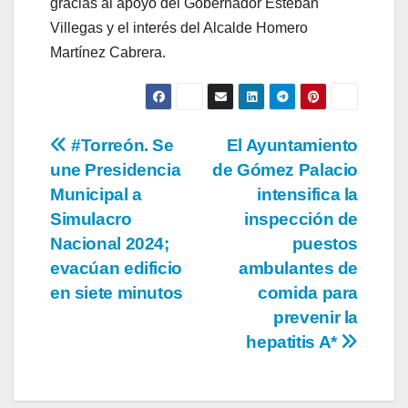
gracias al apoyo del Gobernador Esteban
Villegas y el interés del Alcalde Homero
Martínez Cabrera. ‎
Navegación
#Torreón. Se
El Ayuntamiento
une Presidencia
de Gómez Palacio
de
Municipal a
intensifica la
entradas
Simulacro
inspección de
Nacional 2024;
puestos
evacúan edificio
ambulantes de
en siete minutos
comida para
prevenir la
hepatitis A*