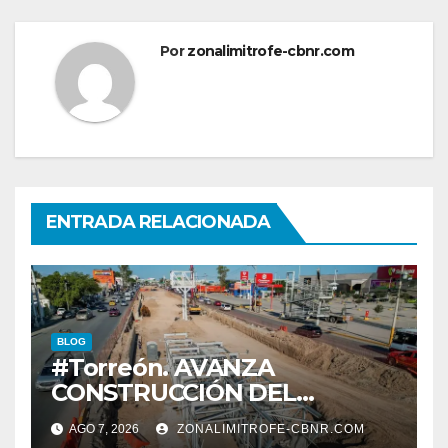
Por
zonalimitrofe-cbnr.com
ENTRADA RELACIONADA
BLOG
#Torreón. AVANZA
CONSTRUCCIÓN DEL
SISTEMA VIAL ORIENTE,
AGO 7, 2026
ZONALIMITROFE-CBNR.COM
SOBRE BULEVAR