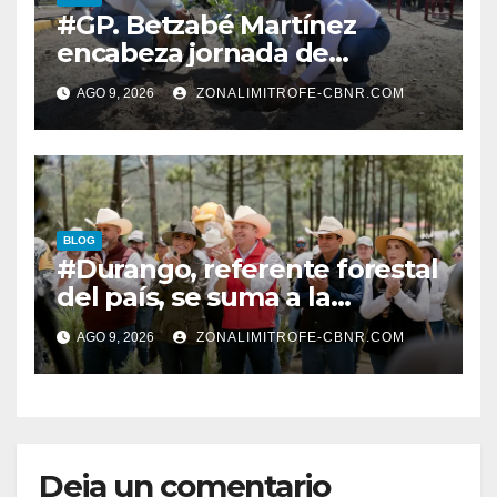
#GP. Betzabé Martínez
encabeza jornada de
reforestación en el Parque 5
AGO 9, 2026
ZONALIMITROFE-CBNR.COM
de Mayo*
BLOG
#Durango, referente forestal
del país, se suma a la
Jornada Nacional de
AGO 9, 2026
ZONALIMITROFE-CBNR.COM
Reforestación de la
Presidenta Claudia con la
plantación de 6 mil pinos
Deja un comentario