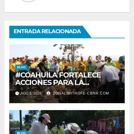
ENTRADA RELACIONADA
BLOG
#COAHUILA FORTALECE
ACCIONES PARA LA
RESTAURACIÓN Y
AGO 9, 2026
ZONALIMITROFE-CBNR.COM
PROTECCIÓN DE SUS
ECOSISTEMAS
BLOG