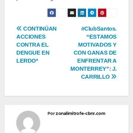
Navegación
CONTINÚAN
#ClubSantos.
ACCIONES
“ESTAMOS
de
CONTRA EL
MOTIVADOS Y
entradas
DENGUE EN
CON GANAS DE
LERDO*
ENFRENTAR A
MONTERREY”: J.
CARRILLO
Por
zonalimitrofe-cbnr.com