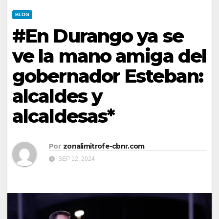
BLOG
#En Durango ya se
ve la mano amiga del
gobernador Esteban:
alcaldes y
alcaldesas*
Por
zonalimitrofe-cbnr.com
SEP 12, 2024