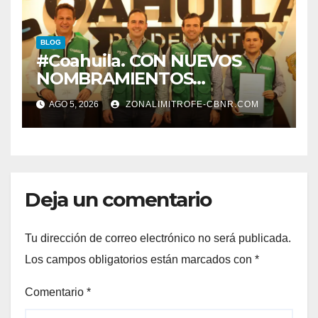
EDUCACION.
BLOG
#Coahuila. CON NUEVOS
NOMBRAMIENTOS
FORTALECE GOBERNADOR
AGO 5, 2026
ZONALIMITROFE-CBNR.COM
GABINETE
Deja un comentario
Tu dirección de correo electrónico no será publicada.
Los campos obligatorios están marcados con
*
Comentario
*