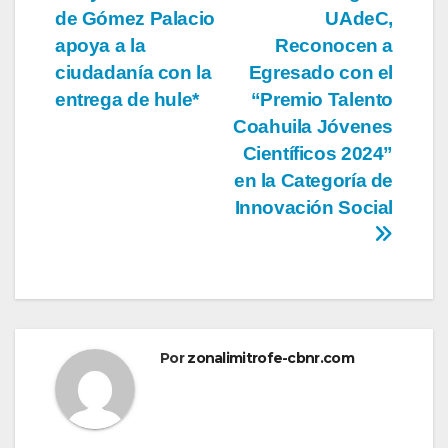
de Gómez Palacio
UAdeC,
de
apoya a la
Reconocen a
entradas
ciudadanía con la
Egresado con el
entrega de hule*
“Premio Talento
Coahuila Jóvenes
Científicos 2024”
en la Categoría de
Innovación Social
Por
zonalimitrofe-cbnr.com