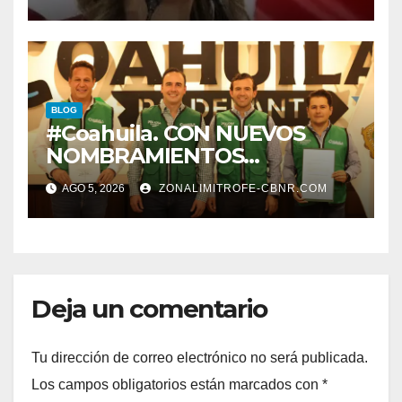
QUE VER CON LA
PROTECCION DE
TRABAJADORES DE LA
EDUCACION.
BLOG
#Coahuila. CON NUEVOS
NOMBRAMIENTOS
FORTALECE GOBERNADOR
AGO 5, 2026
ZONALIMITROFE-CBNR.COM
GABINETE
Deja un comentario
Tu dirección de correo electrónico no será publicada.
Los campos obligatorios están marcados con
*