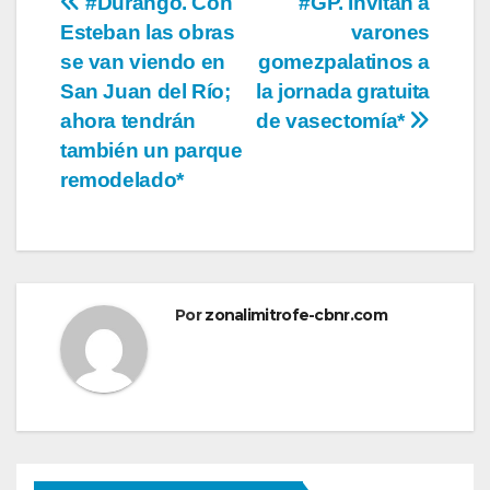
Navegación
#Durango. Con
#GP. Invitan a
Esteban las obras
varones
de
se van viendo en
gomezpalatinos a
entradas
San Juan del Río;
la jornada gratuita
ahora tendrán
de vasectomía*
también un parque
remodelado*
Por
zonalimitrofe-cbnr.com