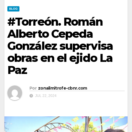
BLOG
#Torreón. Román
Alberto Cepeda
González supervisa
obras en el ejido La
Paz
Por
zonalimitrofe-cbnr.com
JUL 22, 2024