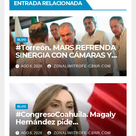
ENTRADA RELACIONADA
BLOG
#Torreón. MARS REFRENDA
SINERGIA CON CÁMARAS Y
ORGANISMOS, EN BENEFICIO
AGO 6, 2026
ZONALIMITROFE-CBNR.COM
DEL DESARROLLO DE
TORREÓN
BLOG
#CongresoCoahuila. Magaly
Hernández pide
desconegelar LEY QUE TIENE
AGO 6, 2026
ZONALIMITROFE-CBNR.COM