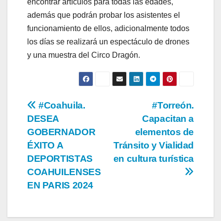
encontrar artículos para todas las edades,
además que podrán probar los asistentes el
funcionamiento de ellos, adicionalmente todos
los días se realizará un espectáculo de drones
y una muestra del Circo Dragón.
Navegación
#Coahuila.
#Torreón.
DESEA
Capacitan a
de
GOBERNADOR
elementos de
entradas
ÉXITO A
Tránsito y Vialidad
DEPORTISTAS
en cultura turística
COAHUILENSES
EN PARIS 2024