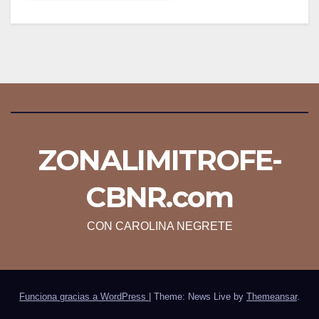
ZONALIMITROFE-
CBNR.com
CON CAROLINA NEGRETE
Funciona gracias a WordPress
|
Theme: News Live by
Themeansar
.