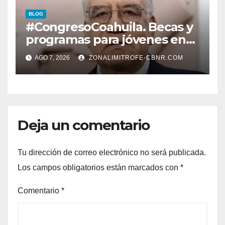
EN CARLOS REAL*
BLOG
#CongresoCoahuila. Becas y
programas para jóvenes en
áreas agropecuarias, plantea
AGO 7, 2026
ZONALIMITROFE-CBNR.COM
Raúl Onofre
Deja un comentario
Tu dirección de correo electrónico no será publicada.
Los campos obligatorios están marcados con
*
Comentario
*