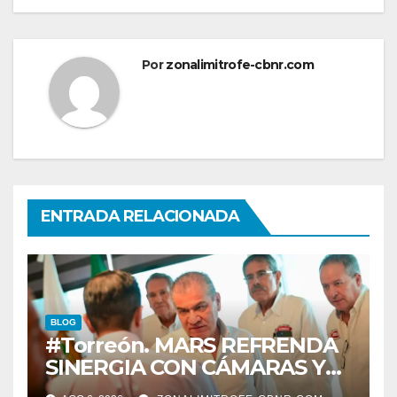
Por
zonalimitrofe-cbnr.com
ENTRADA RELACIONADA
BLOG
#Torreón. MARS REFRENDA
SINERGIA CON CÁMARAS Y
ORGANISMOS, EN BENEFICIO