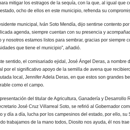
ara mitigar los estragos de la sequía, con la que, al igual que
 estado, ocho de ellos en este municipio, refrenda su comprom
esidente municipal, Iván Soto Mendía, dijo sentirse contento por
icada agenda, siempre cuentan con su presencia y acompañado 
 y nosotros estamos listos para sembrar, gracias por siempre c
idades que tiene el municipio”, añadió.
te sentido, el comisariado ejidal, José Ángel Deras, a nombre d
al por el significativo apoyo de la semilla de avena que recibie
putada local, Jennifer Adela Deras, en que estos son grandes be
rable como el campo.
presentación del titular de Agricultura, Ganadería y Desarroll
cretario José Cruz Villarreal Soto, se refirió al Gobernador co
 y día a día, lucha por los campesinos del estado, por ello, su S
do trabajamos de la mano todos, Diosito nos ayuda, él nos trae l