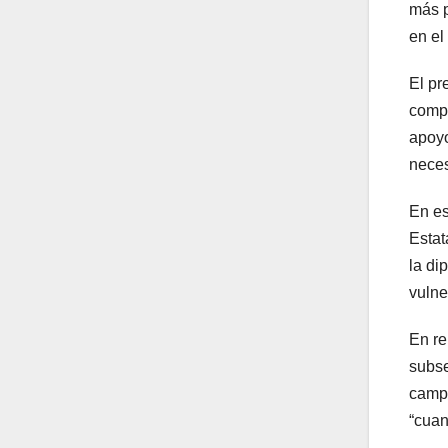
más p
en el
El pr
compl
apoyo
neces
En es
Estat
la di
vulne
En re
subse
campo
“cuan