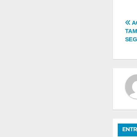
Na
A
TAM
de
SEG
en
ENTR