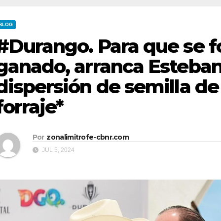
BLOG
#Durango. Para que se fo
ganado, arranca Esteban
dispersión de semilla de
forraje*
Por
zonalimitrofe-cbnr.com
JUL 5, 2024