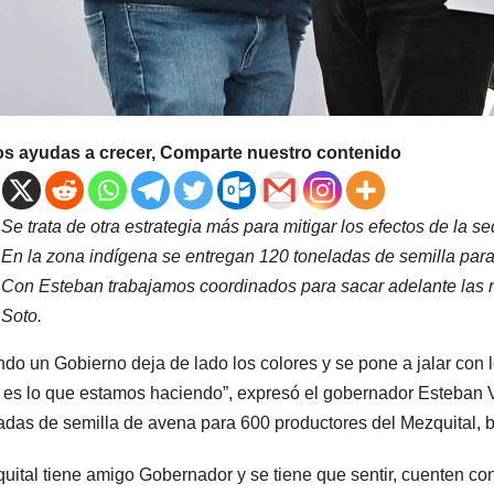
os ayudas a crecer, Comparte nuestro contenido
Se trata de otra estrategia más para mitigar los efectos de la se
En la zona indígena se entregan 120 toneladas de semilla par
Con Esteban trabajamos coordinados para sacar adelante las n
Soto.
do un Gobierno deja de lado los colores y se pone a jalar con
 es lo que estamos haciendo”, expresó el gobernador Esteban Vill
adas de semilla de avena para 600 productores del Mezquital, be
uital tiene amigo Gobernador y se tiene que sentir, cuenten co