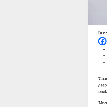
Tu n
“Cuan
y eso
tonel
“Mezq