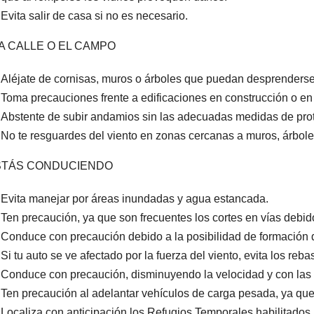
Evita salir de casa si no es necesario.
A CALLE O EL CAMPO
Aléjate de cornisas, muros o árboles que puedan desprenderse
Toma precauciones frente a edificaciones en construcción o en
Abstente de subir andamios sin las adecuadas medidas de pro
No te resguardes del viento en zonas cercanas a muros, árboles
ESTÁS CONDUCIENDO
Evita manejar por áreas inundadas y agua estancada.
Ten precaución, ya que son frecuentes los cortes en vías debido
Conduce con precaución debido a la posibilidad de formación 
Si tu auto se ve afectado por la fuerza del viento, evita los reb
Conduce con precaución, disminuyendo la velocidad y con las l
Ten precaución al adelantar vehículos de carga pesada, ya qu
Localiza con anticipación los Refugios Temporales habilitados 