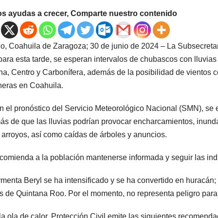
os ayudas a crecer, Comparte nuestro contenido
llo, Coahuila de Zaragoza; 30 de junio de 2024 – La Subsecretar
para esta tarde, se esperan intervalos de chubascos con lluvias
a, Centro y Carbonífera, además de la posibilidad de vientos c
neras en Coahuila.
 el pronóstico del Servicio Meteorológico Nacional (SMN), se
s de que las lluvias podrían provocar encharcamientos, inunda
y arroyos, así como caídas de árboles y anuncios.
comienda a la población mantenerse informada y seguir las ind
rmenta Beryl se ha intensificado y se ha convertido en huracán;
s de Quintana Roo. Por el momento, no representa peligro para e
la ola de calor, Protección Civil emite las siguientes recomenda