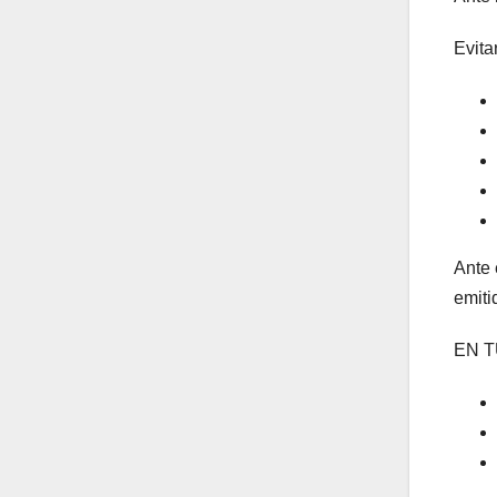
Evita
Ante 
emiti
EN T