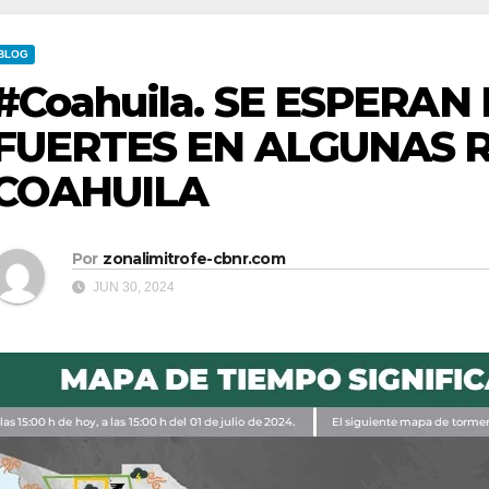
BLOG
#Coahuila. SE ESPERAN
FUERTES EN ALGUNAS 
COAHUILA
Por
zonalimitrofe-cbnr.com
JUN 30, 2024