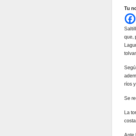
Tu n
Salti
que, 
Lagun
tolva
Según
ademá
ríos 
Se re
La to
costa
Ante 