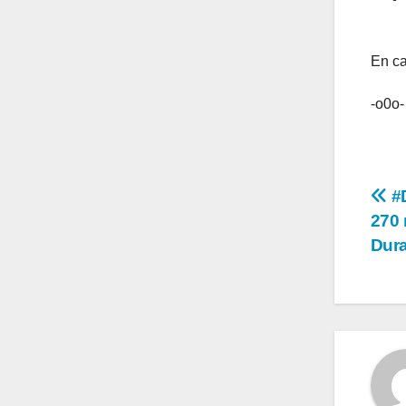
En ca
-o0o-
Na
#D
270 
de
Dur
en