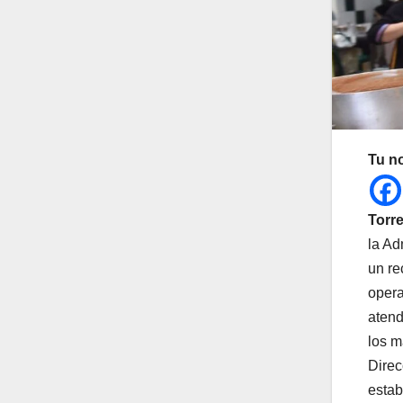
Tu n
Torre
la Ad
un re
opera
atend
los m
Direc
estab