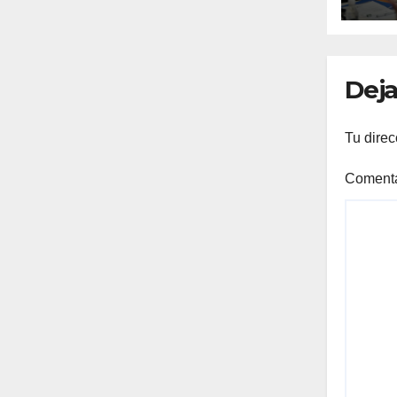
día
las
Deja
Tu direc
Coment