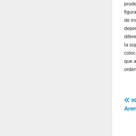
prude
figur
de in
depen
difer
la su
coloc
que a
orden
Na
#G
Aren
de
en