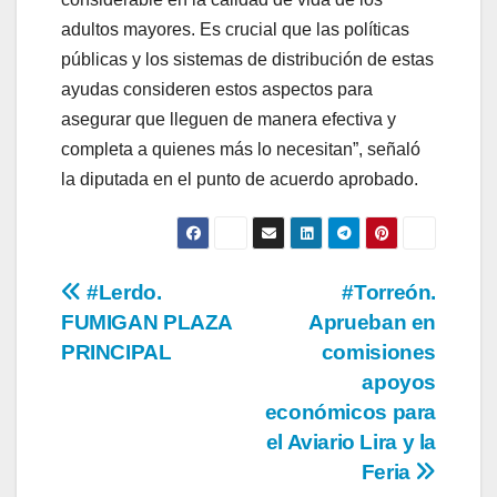
adultos mayores. Es crucial que las políticas
públicas y los sistemas de distribución de estas
ayudas consideren estos aspectos para
asegurar que lleguen de manera efectiva y
completa a quienes más lo necesitan”, señaló
la diputada en el punto de acuerdo aprobado.
Navegación
#Lerdo.
#Torreón.
FUMIGAN PLAZA
Aprueban en
de
PRINCIPAL
comisiones
entradas
apoyos
económicos para
el Aviario Lira y la
Feria