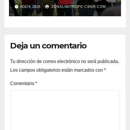
Jornada Nacional de
AGO 9, 2026
ZONALIMITROFE-CBNR.COM
Reforestación de la
Presidenta Claudia con la
plantación de 6 mil pinos
Deja un comentario
Tu dirección de correo electrónico no será publicada.
Los campos obligatorios están marcados con
*
Comentario
*