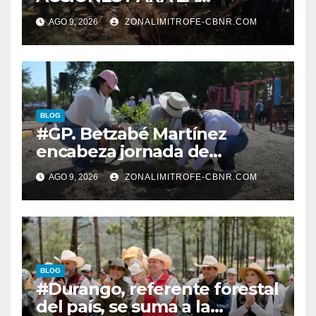
RESTAURACIÓN Y
AGO 9, 2026
ZONALIMITROFE-CBNR.COM
PROTECCIÓN DE SUS
ECOSISTEMAS
BLOG
#GP. Betzabé Martínez
encabeza jornada de
reforestación en el Parque 5
AGO 9, 2026
ZONALIMITROFE-CBNR.COM
de Mayo*
BLOG
#Durango, referente forestal
del país, se suma a la