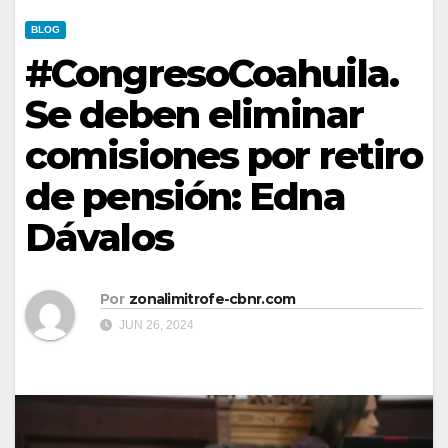
BLOG
#CongresoCoahuila.
Se deben eliminar
comisiones por retiro
de pensión: Edna
Dávalos
Por
zonalimitrofe-cbnr.com
JUN 26, 2024