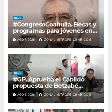
BLOG
#CongresoCoahuila. Becas y
programas para jóvenes en
áreas agropecuarias, plantea
AGO 7, 2026
ZONALIMITROFE-CBNR.COM
Raúl Onofre
BLOG
#GP. Aprueba el Cabildo
propuesta de Betzabé
Martínez para su primer
AGO 6, 2026
ZONALIMITROFE-CBNR.COM
informe el día 20 de agosto a
las 11 de la mañana*