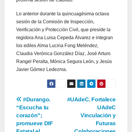
Lo anterior durante la quincuagésima octava
sesión de la Comisión de Inspección,
Verificación y Protección Civil, que preside la
regidora Ana Luisa Cepeda Álvarez e integran
los ediles Alma Lucina Fong Meléndez,
Claudia Verónica González Díaz, José Arturo
Rangel Peralta, Mónica Segura León, y Jesús
Javier Gómez Ledezma.
Navegación
#Durango.
#UAdeC. Fortalece
“Escucha tu
UAdeC
de
corazón”;
Vinculación y
entradas
promueve DIF
Futuras
Estatal el
Colaboraciones