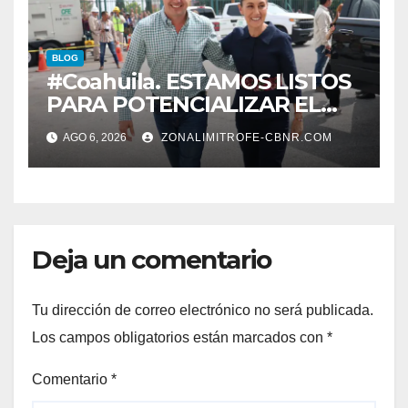
BLOG
#Coahuila. ESTAMOS LISTOS
PARA POTENCIALIZAR EL
GAS COAHUILA: MANOLO
AGO 6, 2026
ZONALIMITROFE-CBNR.COM
Deja un comentario
Tu dirección de correo electrónico no será publicada.
Los campos obligatorios están marcados con
*
Comentario
*