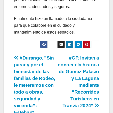
entornos adecuados y seguros.
Finalmente hizo un llamado a la ciudadanía
para que colabore en el cuidado y
mantenimiento de estos espacios.
Navegación
#Durango. ”Sin
#GP. Invitan a
parar y por el
conocer la historia
de
bienestar de las
de Gómez Palacio
entradas
familias de Rodeo,
y La Laguna
le meteremos con
mediante
todo a obras,
“Recorridos
seguridad y
Turísticos en
vivienda”:
Tranvía 2024”
Esteban*