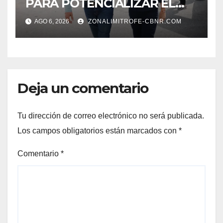
PARA POTENCIALIZAR EL
GAS COAHUILA: MANOLO
AGO 6, 2026
ZONALIMITROFE-CBNR.COM
Deja un comentario
Tu dirección de correo electrónico no será publicada.
Los campos obligatorios están marcados con
*
Comentario
*