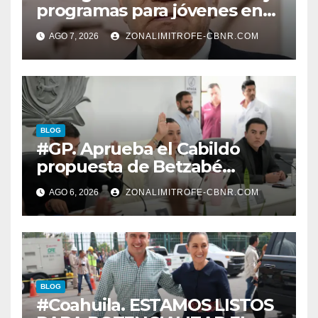
programas para jóvenes en
áreas agropecuarias, plantea
AGO 7, 2026
ZONALIMITROFE-CBNR.COM
Raúl Onofre
BLOG
#GP. Aprueba el Cabildo
propuesta de Betzabé
Martínez para su primer
AGO 6, 2026
ZONALIMITROFE-CBNR.COM
informe el día 20 de agosto a
las 11 de la mañana*
BLOG
#Coahuila. ESTAMOS LISTOS