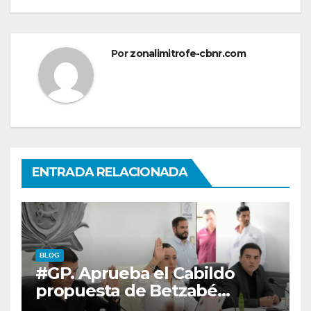
Por
zonalimitrofe-cbnr.com
ENTRADA RELACIONADA
BLOG
#GP. Aprueba el Cabildo
propuesta de Betzabé
Martínez para su primer