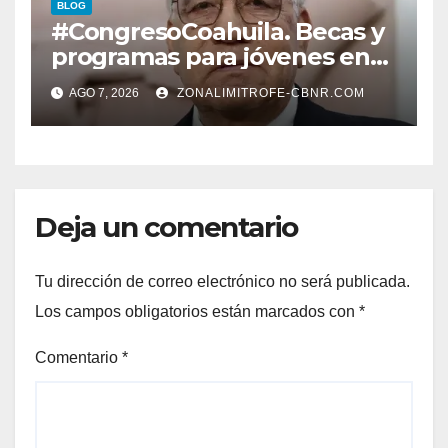
BLOG
#CongresoCoahuila. Becas y
programas para jóvenes en
áreas agropecuarias, plantea
AGO 7, 2026
ZONALIMITROFE-CBNR.COM
Raúl Onofre
Deja un comentario
Tu dirección de correo electrónico no será publicada.
Los campos obligatorios están marcados con
*
Comentario
*