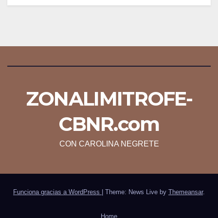
ZONALIMITROFE-
CBNR.com
CON CAROLINA NEGRETE
Funciona gracias a WordPress
|
Theme: News Live by
Themeansar
.
Home