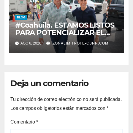
BLOG
#Coahuila. ESTAMOS LISTOS
PARA POTENCIALIZAR EL
GAS COAHUILA: MANOLO
AGO 6, 2026
ZONALIMITROFE-CBNR.COM
Deja un comentario
Tu dirección de correo electrónico no será publicada.
Los campos obligatorios están marcados con
*
Comentario
*